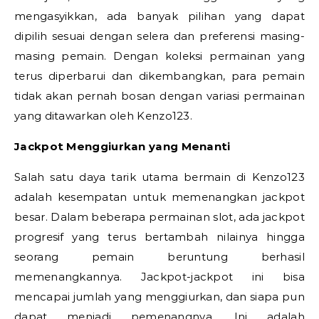
mengasyikkan, ada banyak pilihan yang dapat
dipilih sesuai dengan selera dan preferensi masing-
masing pemain. Dengan koleksi permainan yang
terus diperbarui dan dikembangkan, para pemain
tidak akan pernah bosan dengan variasi permainan
yang ditawarkan oleh Kenzo123.
Jackpot Menggiurkan yang Menanti
Salah satu daya tarik utama bermain di Kenzo123
adalah kesempatan untuk memenangkan jackpot
besar. Dalam beberapa permainan slot, ada jackpot
progresif yang terus bertambah nilainya hingga
seorang pemain beruntung berhasil
memenangkannya. Jackpot-jackpot ini bisa
mencapai jumlah yang menggiurkan, dan siapa pun
dapat menjadi pemenangnya. Ini adalah