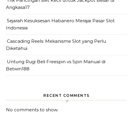
Trik Pancingan Bet Kecil untuk Jackpot Besar di
Angkasa17
Sejarah Kesuksesan Habanero Merajai Pasar Slot
Indonesia
Cascading Reels: Mekanisme Slot yang Perlu
Diketahui
Untung Rugi Beli Freespin vs Spin Manual di
Betwin188
RECENT COMMENTS
No comments to show.