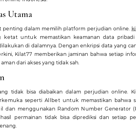
tas Utama
penting dalam memilih platform perjudian online.
k
g ketat untuk memastikan keamanan data pribadi
ilakukan di dalamnya. Dengan enkripsi data yang ca
ini, Kilat77 memberikan jaminan bahwa setiap info
 aman dari akses yang tidak sah.
an
yang tidak bisa diabaikan dalam perjudian online. Ki
rkemuka seperti Allbet untuk memastikan bahwa s
n adil dan menggunakan Random Number Generator 
hasil permainan tidak bisa diprediksi dan setiap p
enang.