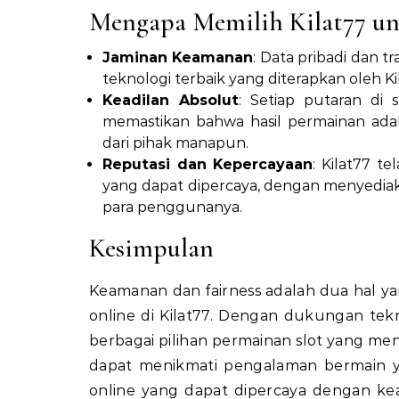
Mengapa Memilih Kilat77 un
Jaminan Keamanan
: Data pribadi dan 
teknologi terbaik yang diterapkan oleh Ki
Keadilan Absolut
: Setiap putaran di
memastikan bahwa hasil permainan ada
dari pihak manapun.
Reputasi dan Kepercayaan
: Kilat77 t
yang dapat dipercaya, dengan menyediak
para penggunanya.
Kesimpulan
Keamanan dan fairness adalah dua hal y
online di Kilat77. Dengan dukungan tekn
berbagai pilihan permainan slot yang me
dapat menikmati pengalaman bermain yan
online yang dapat dipercaya dengan keam