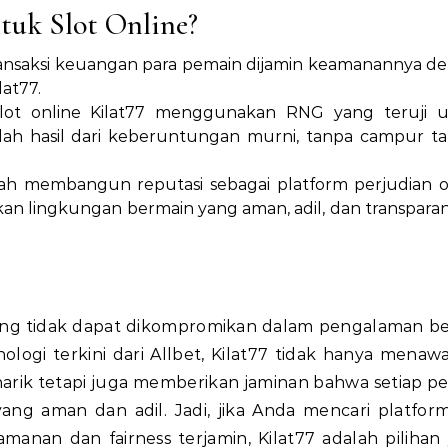
tuk Slot Online?
transaksi keuangan para pemain dijamin keamanannya d
lat77.
 slot online Kilat77 menggunakan RNG yang teruji 
lah hasil dari keberuntungan murni, tanpa campur t
elah membangun reputasi sebagai platform perjudian o
an lingkungan bermain yang aman, adil, dan transparan
ang tidak dapat dikompromikan dalam pengalaman be
ologi terkini dari Allbet, Kilat77 tidak hanya menaw
narik tetapi juga memberikan jaminan bahwa setiap p
g aman dan adil. Jadi, jika Anda mencari platform
anan dan fairness terjamin, Kilat77 adalah pilihan