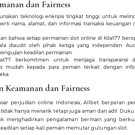
amanan dan Fairness
unakan teknologi enkripsi tingkat tinggi untuk melin
perti nama, alamat, dan informasi transaksi keuangan d
n bahwa setiap permainan slot online di Kilat77 berop
kala diaudit oleh pihak ketiga yang independen. Audi
engujian keadilan permainan.
ilat77 berkomitmen untuk menjaga transparansi 
es mudah kepada para pemain terkait dengan info
eka.
n Keamanan dan Fairness
sar perjudian online Indonesia, Allbet berperan pe
tidak hanya menarik tetapi juga aman dan adil. Duk
uk menghadirkan pengalaman bermain yang berkua
adilan setiap kali pemain memutar gulungan slot.