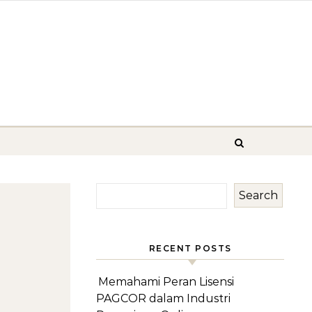
Search
RECENT POSTS
Memahami Peran Lisensi
PAGCOR dalam Industri