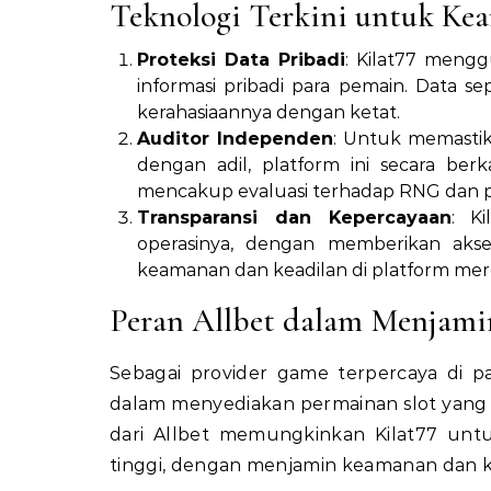
Teknologi Terkini untuk Ke
Proteksi Data Pribadi
: Kilat77 mengg
informasi pribadi para pemain. Data se
kerahasiaannya dengan ketat.
Auditor Independen
: Untuk memastika
dengan adil, platform ini secara ber
mencakup evaluasi terhadap RNG dan p
Transparansi dan Kepercayaan
: K
operasinya, dengan memberikan aks
keamanan dan keadilan di platform mer
Peran Allbet dalam Menjami
Sebagai provider game terpercaya di pa
dalam menyediakan permainan slot yang 
dari Allbet memungkinkan Kilat77 unt
tinggi, dengan menjamin keamanan dan ke