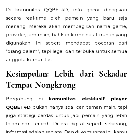
Di komunitas QQBET4D, info gacor dibagikan
secara real-time oleh pemain yang baru saja
menang. Mereka akan membagikan nama game,
provider, jam main, bahkan kombinasi taruhan yang
digunakan. Ini seperti mendapat bocoran dari
“orang dalam”, tapi legal dan terbuka untuk semua
anggota komunitas.
Kesimpulan: Lebih dari Sekadar
Tempat Nongkrong
Bergabung di
komunitas eksklusif player
QQBET4D
bukan hanya soal cari teman main, tapi
juga strategi cerdas untuk jadi pemain yang lebih
tajam dan terarah. Di era digital seperti sekarang,
informasi adalah senjata. Dan di komunitas ini, kamu