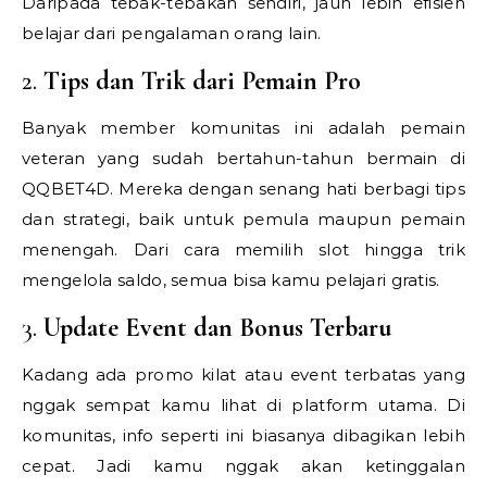
Daripada tebak-tebakan sendiri, jauh lebih efisien
belajar dari pengalaman orang lain.
2.
Tips dan Trik dari Pemain Pro
Banyak member komunitas ini adalah pemain
veteran yang sudah bertahun-tahun bermain di
QQBET4D. Mereka dengan senang hati berbagi tips
dan strategi, baik untuk pemula maupun pemain
menengah. Dari cara memilih slot hingga trik
mengelola saldo, semua bisa kamu pelajari gratis.
3.
Update Event dan Bonus Terbaru
Kadang ada promo kilat atau event terbatas yang
nggak sempat kamu lihat di platform utama. Di
komunitas, info seperti ini biasanya dibagikan lebih
cepat. Jadi kamu nggak akan ketinggalan