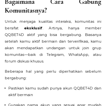
Bagaimana Cara Gabung
Komunitasnya?
Untuk menjaga kualitas interaksi, komunitas ini
bersifat
eksklusif
. Artinya, hanya member
QQBET4D aktif yang bisa bergabung. Biasanya
setelah kamu aktif bermain dan terverifikasi, kamu
akan mendapatkan undangan untuk join grup
komunitas—baik di Telegram, WhatsApp, atau
forum diskusi khusus.
Beberapa hal yang perlu diperhatikan sebelum
bergabung:
Pastikan kamu sudah punya akun QQBET4D dan
aktif bermain
Gunakan nama akun yang sesuai agar mudah