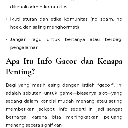
dikenali admin komunitas
Ikuti aturan dan etika komunitas (no spam, no
hoax, dan saling menghormati)
Jangan ragu untuk bertanya atau berbagi
pengalaman!
Apa Itu Info Gacor dan Kenapa
Penting?
Bagi yang masih asing dengan istilah “gacor”, ini
adalah sebutan untuk game—biasanya slot—yang
sedang dalam kondisi mudah menang atau sering
memberikan jackpot. Info seperti ini jadi sangat
berharga karena bisa meningkatkan peluang
menang secara signifikan.