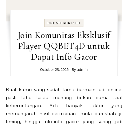
UNCATEGORIZED
Join Komunitas Eksklusif
Player QQBET4D untuk
Dapat Info Gacor
October 23, 2025
- By
admin
Buat kamu yang sudah lama bermain judi online,
pasti tahu kalau menang bukan cuma soal
keberuntungan. Ada banyak faktor yang
memengaruhi hasil permainan—mulai dari strategi,
timing, hingga info-info gacor yang sering jadi