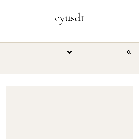
Skip to content
eyusdt