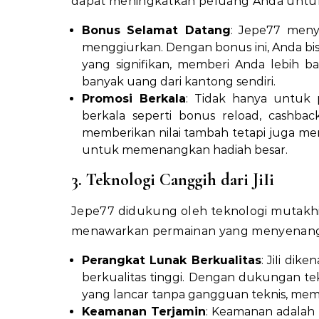
dapat meningkatkan peluang Anda untu
Bonus Selamat Datang
: Jepe77 men
menggiurkan. Dengan bonus ini, Anda bi
yang signifikan, memberi Anda lebih
banyak uang dari kantong sendiri.
Promosi Berkala
: Tidak hanya untuk
berkala seperti bonus reload, cashba
memberikan nilai tambah tetapi juga m
untuk memenangkan hadiah besar.
3. Teknologi Canggih dari JiIi
Jepe77 didukung oleh teknologi mutakhir 
menawarkan permainan yang menyenangka
Perangkat Lunak Berkualitas
: JiIi di
berkualitas tinggi. Dengan dukungan t
yang lancar tanpa gangguan teknis, mema
Keamanan Terjamin
: Keamanan adalah p