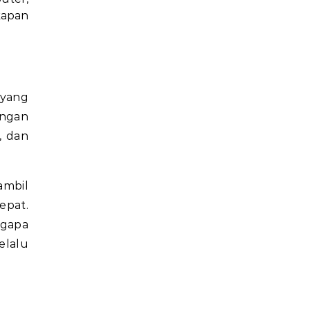
kapan
 yang
ngan
, dan
ambil
epat.
ngapa
elalu