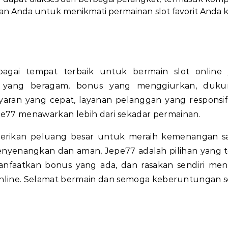
an Anda untuk menikmati permainan slot favorit Anda 
bagai tempat terbaik untuk bermain slot online
t yang beragam, bonus yang menggiurkan, duku
bayaran yang cepat, layanan pelanggan yang responsif
e77 menawarkan lebih dari sekadar permainan.
erikan peluang besar untuk meraih kemenangan s
yenangkan dan aman, Jepe77 adalah pilihan yang t
manfaatkan bonus yang ada, dan rasakan sendiri me
 online. Selamat bermain dan semoga keberuntungan s