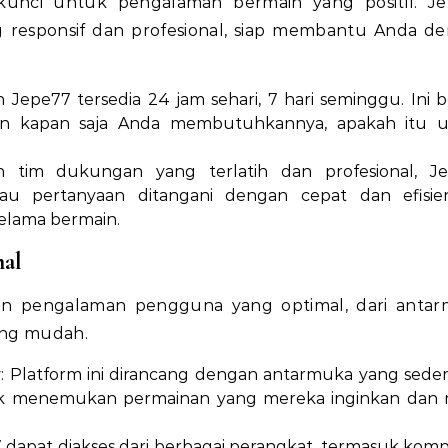
kunci untuk pengalaman bermain yang positif. J
esponsif dan profesional, siap membantu Anda d
 Jepe77 tersedia 24 jam sehari, 7 hari seminggu. Ini be
an kapan saja Anda membutuhkannya, apakah itu 
n tim dukungan yang terlatih dan profesional, J
u pertanyaan ditangani dengan cepat dan efisien
elama bermain.
mal
n pengalaman pengguna yang optimal, dari anta
ang mudah.
y
: Platform ini dirancang dengan antarmuka yang sede
uk menemukan permainan yang mereka inginkan dan 
7 dapat diakses dari berbagai perangkat, termasuk komp