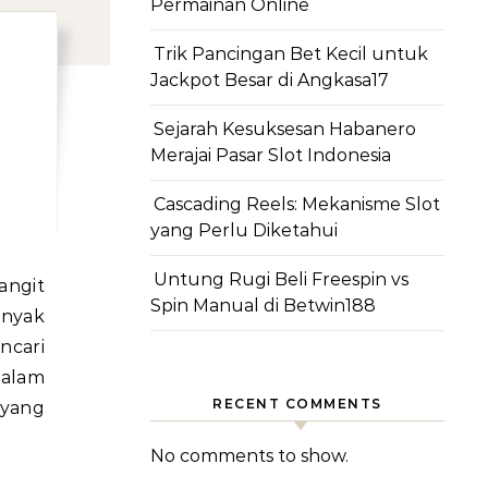
Permainan Online
Trik Pancingan Bet Kecil untuk
Jackpot Besar di Angkasa17
Sejarah Kesuksesan Habanero
Merajai Pasar Slot Indonesia
Cascading Reels: Mekanisme Slot
yang Perlu Diketahui
Untung Rugi Beli Freespin vs
angit
Spin Manual di Betwin188
anyak
ncari
Dalam
RECENT COMMENTS
 yang
No comments to show.