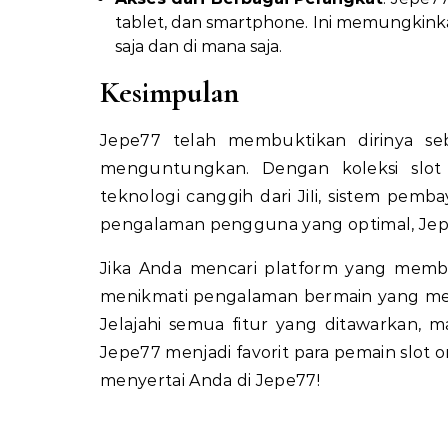
tablet, dan smartphone. Ini memungkink
saja dan di mana saja.
Kesimpulan
Jepe77 telah membuktikan dirinya se
menguntungkan. Dengan koleksi slo
teknologi canggih dari JiIi, sistem pem
pengalaman pengguna yang optimal, Jep
Jika Anda mencari platform yang memb
menikmati pengalaman bermain yang men
Jelajahi semua fitur yang ditawarkan, 
Jepe77 menjadi favorit para pemain slot
menyertai Anda di Jepe77!