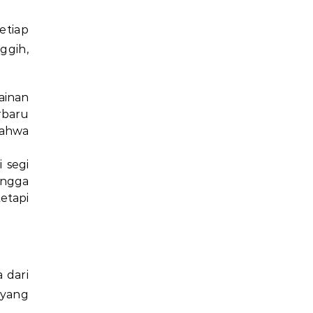
etiap
ggih,
ainan
rbaru
bahwa
i segi
hingga
etapi
 dari
 yang