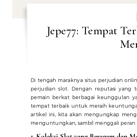
Jepe77: Tempat Ter
Me
Di tengah maraknya situs perjudian onli
perjudian slot. Dengan reputasi yang 
pemain berkat berbagai keunggulan yan
tempat terbaik untuk meraih keuntunga
artikel ini, kita akan mengungkap men
menguntungkan, sambil menggali peran te
1. Koleksi Slot yang Beragam dan 