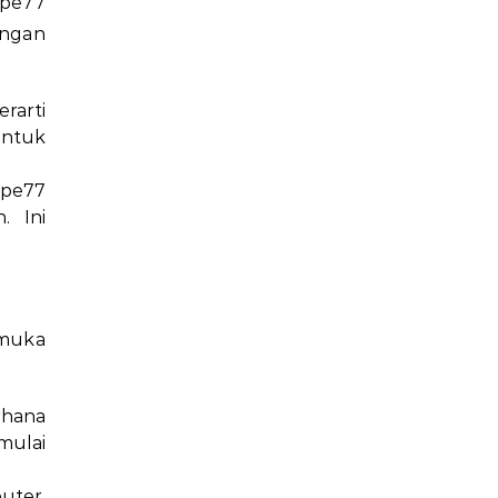
epe77
engan
rarti
untuk
epe77
. Ini
rmuka
rhana
mulai
uter,