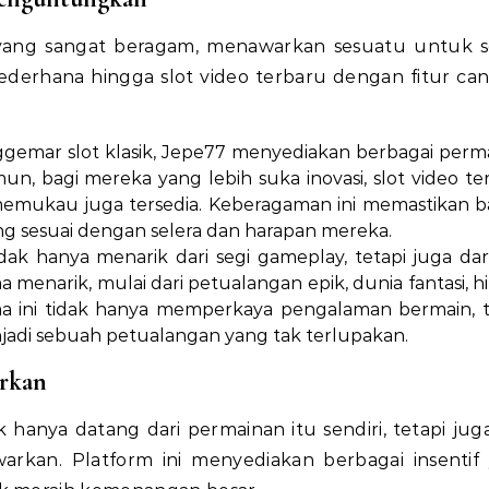
 yang sangat beragam, menawarkan sesuatu untuk s
 sederhana hingga slot video terbaru dengan fitur can
ggemar slot klasik, Jepe77 menyediakan berbagai perm
un, bagi mereka yang lebih suka inovasi, slot video te
memukau juga tersedia. Keberagaman ini memastikan 
g sesuai dengan selera dan harapan mereka.
idak hanya menarik dari segi gameplay, tetapi juga dar
a menarik, mulai dari petualangan epik, dunia fantasi, 
ma ini tidak hanya memperkaya pengalaman bermain, t
jadi sebuah petualangan yang tak terlupakan.
urkan
hanya datang dari permainan itu sendiri, tetapi juga
arkan. Platform ini menyediakan berbagai insentif