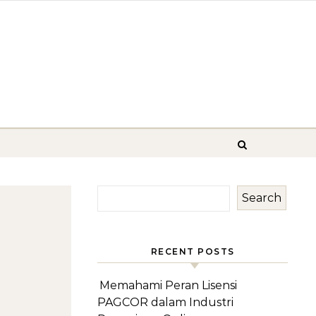
Search
RECENT POSTS
Memahami Peran Lisensi
PAGCOR dalam Industri