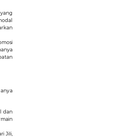
 yang
modal
arkan
omosi
hanya
patan
hanya
il dan
rmain
 JiIi,