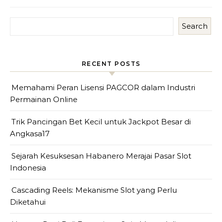
Search
RECENT POSTS
Memahami Peran Lisensi PAGCOR dalam Industri
Permainan Online
Trik Pancingan Bet Kecil untuk Jackpot Besar di
Angkasa17
Sejarah Kesuksesan Habanero Merajai Pasar Slot
Indonesia
Cascading Reels: Mekanisme Slot yang Perlu
Diketahui