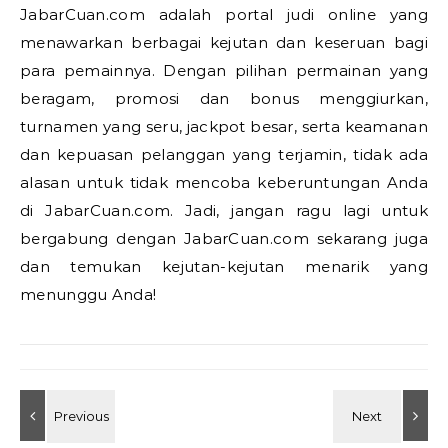
JabarCuan.com adalah portal judi online yang
menawarkan berbagai kejutan dan keseruan bagi
para pemainnya. Dengan pilihan permainan yang
beragam, promosi dan bonus menggiurkan,
turnamen yang seru, jackpot besar, serta keamanan
dan kepuasan pelanggan yang terjamin, tidak ada
alasan untuk tidak mencoba keberuntungan Anda
di JabarCuan.com. Jadi, jangan ragu lagi untuk
bergabung dengan JabarCuan.com sekarang juga
dan temukan kejutan-kejutan menarik yang
menunggu Anda!