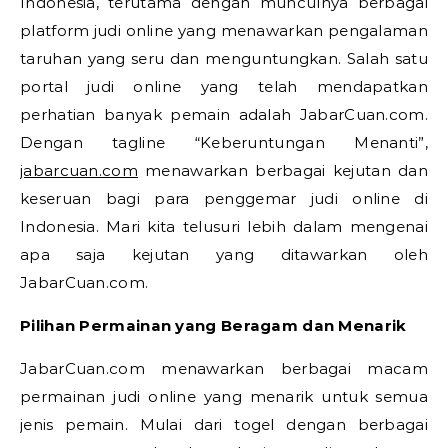
Indonesia, terutama dengan munculnya berbagai
platform judi online yang menawarkan pengalaman
taruhan yang seru dan menguntungkan. Salah satu
portal judi online yang telah mendapatkan
perhatian banyak pemain adalah JabarCuan.com.
Dengan tagline “Keberuntungan Menanti”,
jabarcuan.com
menawarkan berbagai kejutan dan
keseruan bagi para penggemar judi online di
Indonesia. Mari kita telusuri lebih dalam mengenai
apa saja kejutan yang ditawarkan oleh
JabarCuan.com.
Pilihan Permainan yang Beragam dan Menarik
JabarCuan.com menawarkan berbagai macam
permainan judi online yang menarik untuk semua
jenis pemain. Mulai dari togel dengan berbagai