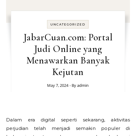
UNCATEGORIZED
JabarCuan.com: Portal
Judi Online yang
Menawarkan Banyak
Kejutan
May 7, 2024
- By
admin
Dalam era digital seperti sekarang, aktivitas
perjudian telah menjadi semakin populer di