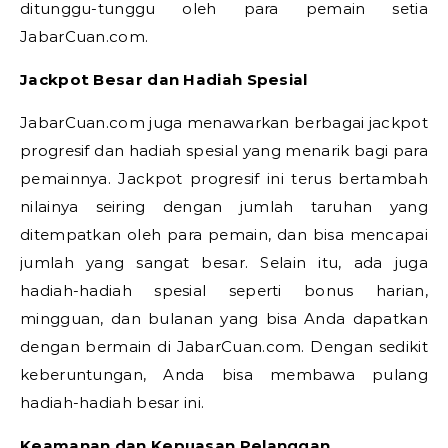
ditunggu-tunggu oleh para pemain setia
JabarCuan.com.
Jackpot Besar dan Hadiah Spesial
JabarCuan.com juga menawarkan berbagai jackpot
progresif dan hadiah spesial yang menarik bagi para
pemainnya. Jackpot progresif ini terus bertambah
nilainya seiring dengan jumlah taruhan yang
ditempatkan oleh para pemain, dan bisa mencapai
jumlah yang sangat besar. Selain itu, ada juga
hadiah-hadiah spesial seperti bonus harian,
mingguan, dan bulanan yang bisa Anda dapatkan
dengan bermain di JabarCuan.com. Dengan sedikit
keberuntungan, Anda bisa membawa pulang
hadiah-hadiah besar ini.
Keamanan dan Kepuasan Pelanggan