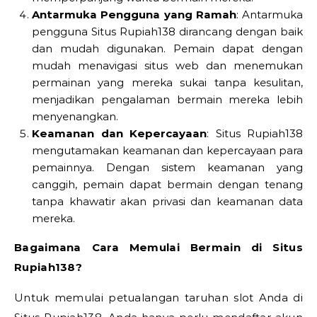
Antarmuka Pengguna yang Ramah
: Antarmuka
pengguna Situs Rupiah138 dirancang dengan baik
dan mudah digunakan. Pemain dapat dengan
mudah menavigasi situs web dan menemukan
permainan yang mereka sukai tanpa kesulitan,
menjadikan pengalaman bermain mereka lebih
menyenangkan.
Keamanan dan Kepercayaan
: Situs Rupiah138
mengutamakan keamanan dan kepercayaan para
pemainnya. Dengan sistem keamanan yang
canggih, pemain dapat bermain dengan tenang
tanpa khawatir akan privasi dan keamanan data
mereka.
Bagaimana Cara Memulai Bermain di Situs
Rupiah138?
Untuk memulai petualangan taruhan slot Anda di