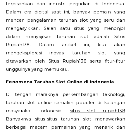
terpisahkan dari industri perjudian di Indonesia.
Dalam era digital saat ini, banyak pemain yang
mencari pengalaman taruhan slot yang seru dan
mengasyikkan. Salah satu situs yang menonjol
dalam menyajikan taruhan slot adalah Situs
Rupiah138. Dalam artikel ini, kita akan
mengeksplorasi inovasi taruhan slot yang
ditawarkan oleh Situs Rupiah138 serta fitur-fitur
unggulnya yang memukau.
Fenomena Taruhan Slot Online di Indonesia
Di tengah maraknya perkembangan teknologi,
taruhan slot online semakin populer di kalangan
masyarakat Indonesia.
situs slot rupiah138
Banyaknya situs-situs taruhan slot menawarkan
berbagai macam permainan yang menarik dan