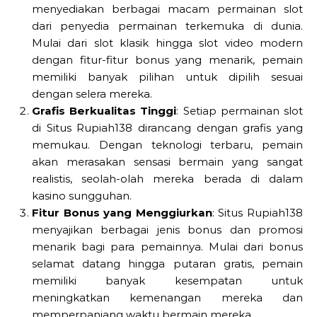
menyediakan berbagai macam permainan slot
dari penyedia permainan terkemuka di dunia.
Mulai dari slot klasik hingga slot video modern
dengan fitur-fitur bonus yang menarik, pemain
memiliki banyak pilihan untuk dipilih sesuai
dengan selera mereka.
Grafis Berkualitas Tinggi
: Setiap permainan slot
di Situs Rupiah138 dirancang dengan grafis yang
memukau. Dengan teknologi terbaru, pemain
akan merasakan sensasi bermain yang sangat
realistis, seolah-olah mereka berada di dalam
kasino sungguhan.
Fitur Bonus yang Menggiurkan
: Situs Rupiah138
menyajikan berbagai jenis bonus dan promosi
menarik bagi para pemainnya. Mulai dari bonus
selamat datang hingga putaran gratis, pemain
memiliki banyak kesempatan untuk
meningkatkan kemenangan mereka dan
memperpanjang waktu bermain mereka.