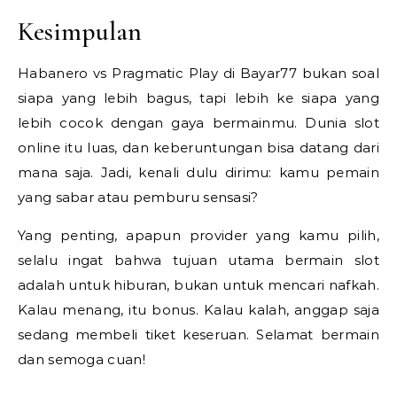
Kesimpulan
Habanero vs Pragmatic Play di Bayar77 bukan soal
siapa yang lebih bagus, tapi lebih ke siapa yang
lebih cocok dengan gaya bermainmu. Dunia slot
online itu luas, dan keberuntungan bisa datang dari
mana saja. Jadi, kenali dulu dirimu: kamu pemain
yang sabar atau pemburu sensasi?
Yang penting, apapun provider yang kamu pilih,
selalu ingat bahwa tujuan utama bermain slot
adalah untuk hiburan, bukan untuk mencari nafkah.
Kalau menang, itu bonus. Kalau kalah, anggap saja
sedang membeli tiket keseruan. Selamat bermain
dan semoga cuan!