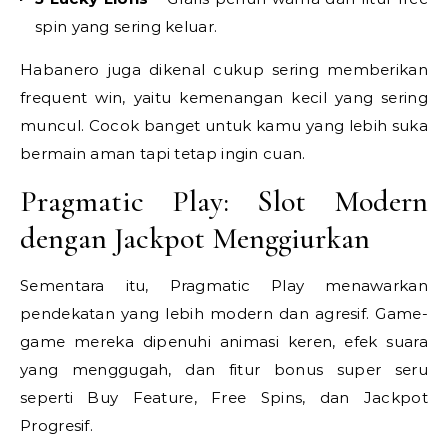
spin yang sering keluar.
Habanero juga dikenal cukup sering memberikan
frequent win, yaitu kemenangan kecil yang sering
muncul. Cocok banget untuk kamu yang lebih suka
bermain aman tapi tetap ingin cuan.
Pragmatic Play: Slot Modern
dengan Jackpot Menggiurkan
Sementara itu, Pragmatic Play menawarkan
pendekatan yang lebih modern dan agresif. Game-
game mereka dipenuhi animasi keren, efek suara
yang menggugah, dan fitur bonus super seru
seperti Buy Feature, Free Spins, dan Jackpot
Progresif.