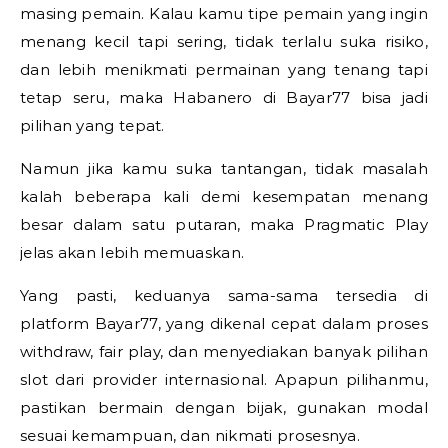
masing pemain. Kalau kamu tipe pemain yang ingin
menang kecil tapi sering, tidak terlalu suka risiko,
dan lebih menikmati permainan yang tenang tapi
tetap seru, maka Habanero di Bayar77 bisa jadi
pilihan yang tepat.
Namun jika kamu suka tantangan, tidak masalah
kalah beberapa kali demi kesempatan menang
besar dalam satu putaran, maka Pragmatic Play
jelas akan lebih memuaskan.
Yang pasti, keduanya sama-sama tersedia di
platform Bayar77, yang dikenal cepat dalam proses
withdraw, fair play, dan menyediakan banyak pilihan
slot dari provider internasional. Apapun pilihanmu,
pastikan bermain dengan bijak, gunakan modal
sesuai kemampuan, dan nikmati prosesnya.