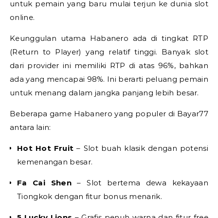
untuk pemain yang baru mulai terjun ke dunia slot
online.
Keunggulan utama Habanero ada di tingkat RTP
(Return to Player) yang relatif tinggi. Banyak slot
dari provider ini memiliki RTP di atas 96%, bahkan
ada yang mencapai 98%. Ini berarti peluang pemain
untuk menang dalam jangka panjang lebih besar.
Beberapa game Habanero yang populer di Bayar77
antara lain:
Hot Hot Fruit
– Slot buah klasik dengan potensi
kemenangan besar.
Fa Cai Shen
– Slot bertema dewa kekayaan
Tiongkok dengan fitur bonus menarik.
5 Lucky Lions
– Grafis penuh warna dan fitur free