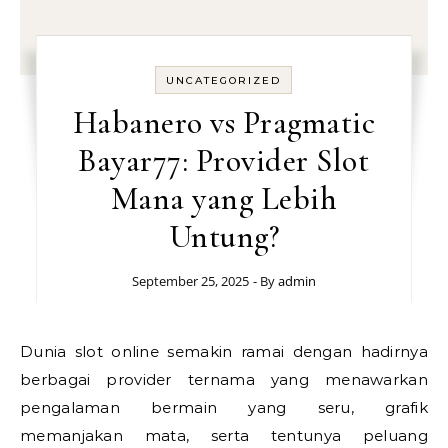
UNCATEGORIZED
Habanero vs Pragmatic
Bayar77: Provider Slot
Mana yang Lebih
Untung?
September 25, 2025
- By
admin
Dunia slot online semakin ramai dengan hadirnya
berbagai provider ternama yang menawarkan
pengalaman bermain yang seru, grafik
memanjakan mata, serta tentunya peluang