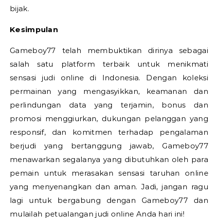
bijak.
Kesimpulan
Gameboy77 telah membuktikan dirinya sebagai
salah satu platform terbaik untuk menikmati
sensasi judi online di Indonesia. Dengan koleksi
permainan yang mengasyikkan, keamanan dan
perlindungan data yang terjamin, bonus dan
promosi menggiurkan, dukungan pelanggan yang
responsif, dan komitmen terhadap pengalaman
berjudi yang bertanggung jawab, Gameboy77
menawarkan segalanya yang dibutuhkan oleh para
pemain untuk merasakan sensasi taruhan online
yang menyenangkan dan aman. Jadi, jangan ragu
lagi untuk bergabung dengan Gameboy77 dan
mulailah petualangan judi online Anda hari ini!