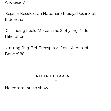
Angkasa17
Sejarah Kesuksesan Habanero Merajai Pasar Slot
Indonesia
Cascading Reels: Mekanisme Slot yang Perlu
Diketahui
Untung Rugi Beli Freespin vs Spin Manual di
Betwin188
RECENT COMMENTS
No comments to show.