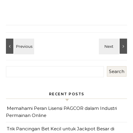
Search
RECENT POSTS
Memahami Peran Lisensi PAGCOR dalam Industri
Permainan Online
Trik Pancingan Bet Kecil untuk Jackpot Besar di