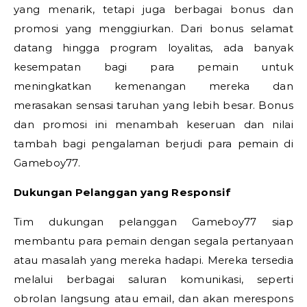
yang menarik, tetapi juga berbagai bonus dan
promosi yang menggiurkan. Dari bonus selamat
datang hingga program loyalitas, ada banyak
kesempatan bagi para pemain untuk
meningkatkan kemenangan mereka dan
merasakan sensasi taruhan yang lebih besar. Bonus
dan promosi ini menambah keseruan dan nilai
tambah bagi pengalaman berjudi para pemain di
Gameboy77.
Dukungan Pelanggan yang Responsif
Tim dukungan pelanggan Gameboy77 siap
membantu para pemain dengan segala pertanyaan
atau masalah yang mereka hadapi. Mereka tersedia
melalui berbagai saluran komunikasi, seperti
obrolan langsung atau email, dan akan merespons