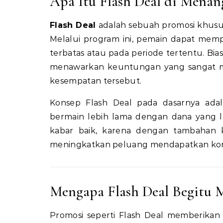
Apa Itu Flash Deal di Menan
Flash Deal
adalah sebuah promosi khusu
Melalui program ini, pemain dapat mem
terbatas atau pada periode tertentu. Bia
menawarkan keuntungan yang sangat me
kesempatan tersebut.
Konsep Flash Deal pada dasarnya ad
bermain lebih lama dengan dana yang le
kabar baik, karena dengan tambahan k
meningkatkan peluang mendapatkan ko
Mengapa Flash Deal Begitu 
Promosi seperti Flash Deal memberikan