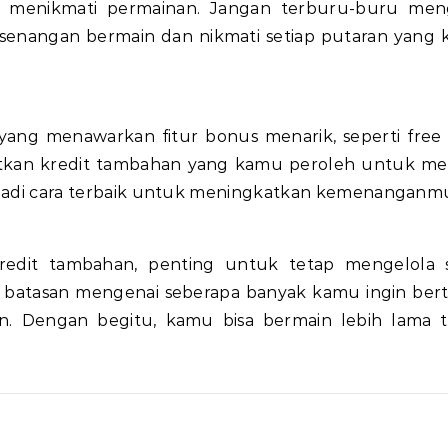
n menikmati permainan. Jangan terburu-buru men
senangan bermain dan nikmati setiap putaran yang
ang menawarkan fitur bonus menarik, seperti free 
aatkan kredit tambahan yang kamu peroleh untuk m
i menjadi cara terbaik untuk meningkatkan kemenanganm
edit tambahan, penting untuk tetap mengelola 
 batasan mengenai seberapa banyak kamu ingin ber
n. Dengan begitu, kamu bisa bermain lebih lama 