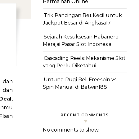
Permainan Online
Trik Pancingan Bet Kecil untuk
Jackpot Besar di Angkasa17
Sejarah Kesuksesan Habanero
Merajai Pasar Slot Indonesia
Cascading Reels: Mekanisme Slot
yang Perlu Diketahui
Untung Rugi Beli Freespin vs
 dan
Spin Manual di Betwin188
 dan
 Deal
,
ainmu
RECENT COMMENTS
Flash
No comments to show.