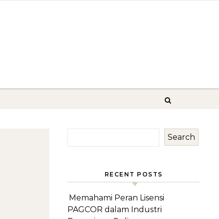
Search
RECENT POSTS
Memahami Peran Lisensi
PAGCOR dalam Industri