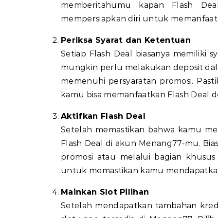
memberitahumu kapan Flash Deal
mempersiapkan diri untuk memanfaatk
Periksa Syarat dan Ketentuan
Setiap Flash Deal biasanya memiliki 
mungkin perlu melakukan deposit dal
memenuhi persyaratan promosi. Past
kamu bisa memanfaatkan Flash Deal d
Aktifkan Flash Deal
Setelah memastikan bahwa kamu meme
Flash Deal di akun Menang77-mu. Bia
promosi atau melalui bagian khusus 
untuk memastikan kamu mendapatkan
Mainkan Slot Pilihan
Setelah mendapatkan tambahan kred