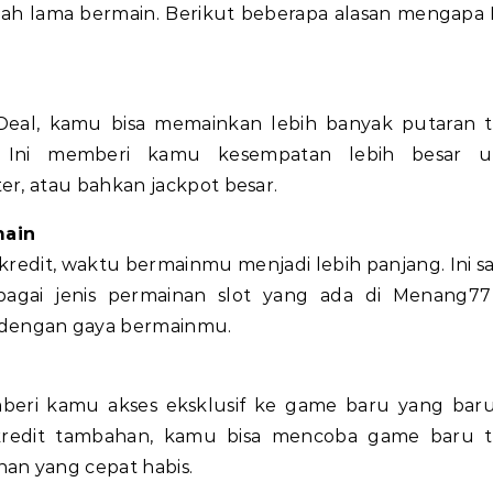
 lama bermain. Berikut beberapa alasan mengapa 
Deal, kamu bisa memainkan lebih banyak putaran 
. Ini memberi kamu kesempatan lebih besar u
er, atau bahkan jackpot besar.
main
edit, waktu bermainmu menjadi lebih panjang. Ini s
agai jenis permainan slot yang ada di Menang7
dengan gaya bermainmu.
beri kamu akses eksklusif ke game baru yang baru
kredit tambahan, kamu bisa mencoba game baru 
nan yang cepat habis.