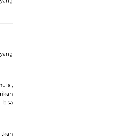
 yang
 yang
ulai,
rikan
 bisa
atkan