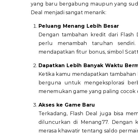
yang baru bergabung maupun yang sudah
Deal menjadi sangat menarik:
Peluang Menang Lebih Besar
Dengan tambahan kredit dari Flash 
perlu menambah taruhan sendiri
mendapatkan fitur bonus, simbol Scatt
Dapatkan Lebih Banyak Waktu Ber
Ketika kamu mendapatkan tambahan kr
berguna untuk mengeksplorasi berb
menemukan game yang paling cocok 
Akses ke Game Baru
Terkadang, Flash Deal juga bisa mem
diluncurkan di Menang77. Dengan 
merasa khawatir tentang saldo permai