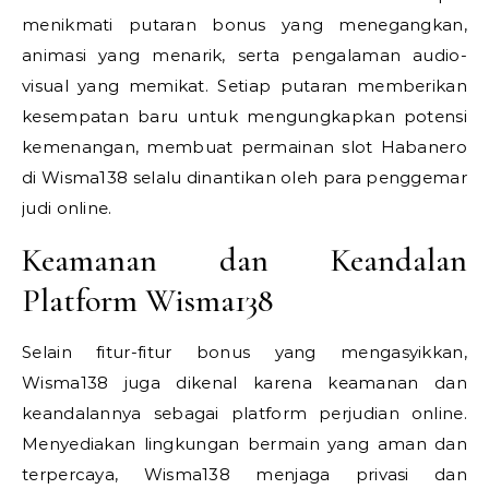
menikmati putaran bonus yang menegangkan,
animasi yang menarik, serta pengalaman audio-
visual yang memikat. Setiap putaran memberikan
kesempatan baru untuk mengungkapkan potensi
kemenangan, membuat permainan slot Habanero
di Wisma138 selalu dinantikan oleh para penggemar
judi online.
Keamanan dan Keandalan
Platform Wisma138
Selain fitur-fitur bonus yang mengasyikkan,
Wisma138 juga dikenal karena keamanan dan
keandalannya sebagai platform perjudian online.
Menyediakan lingkungan bermain yang aman dan
terpercaya, Wisma138 menjaga privasi dan