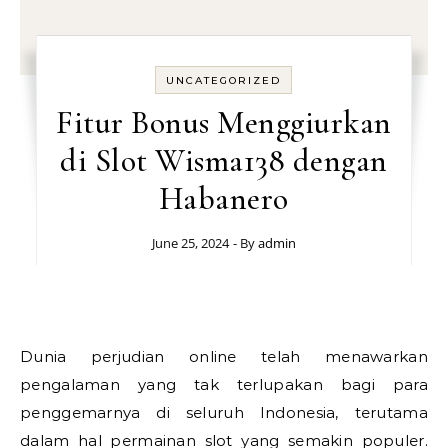
UNCATEGORIZED
Fitur Bonus Menggiurkan
di Slot Wisma138 dengan
Habanero
June 25, 2024
- By
admin
Dunia perjudian online telah menawarkan
pengalaman yang tak terlupakan bagi para
penggemarnya di seluruh Indonesia, terutama
dalam hal permainan slot yang semakin populer.