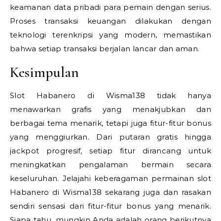
keamanan data pribadi para pemain dengan serius.
Proses transaksi keuangan dilakukan dengan
teknologi terenkripsi yang modern, memastikan
bahwa setiap transaksi berjalan lancar dan aman.
Kesimpulan
Slot Habanero di Wisma138 tidak hanya
menawarkan grafis yang menakjubkan dan
berbagai tema menarik, tetapi juga fitur-fitur bonus
yang menggiurkan. Dari putaran gratis hingga
jackpot progresif, setiap fitur dirancang untuk
meningkatkan pengalaman bermain secara
keseluruhan. Jelajahi keberagaman permainan slot
Habanero di Wisma138 sekarang juga dan rasakan
sendiri sensasi dari fitur-fitur bonus yang menarik.
Siapa tahu, mungkin Anda adalah orang berikutnya