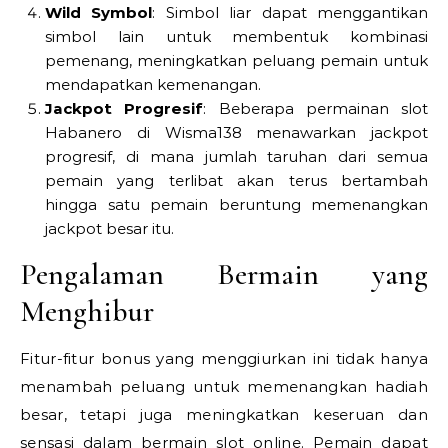
Wild Symbol
: Simbol liar dapat menggantikan
simbol lain untuk membentuk kombinasi
pemenang, meningkatkan peluang pemain untuk
mendapatkan kemenangan.
Jackpot Progresif
: Beberapa permainan slot
Habanero di Wisma138 menawarkan jackpot
progresif, di mana jumlah taruhan dari semua
pemain yang terlibat akan terus bertambah
hingga satu pemain beruntung memenangkan
jackpot besar itu.
Pengalaman Bermain yang
Menghibur
Fitur-fitur bonus yang menggiurkan ini tidak hanya
menambah peluang untuk memenangkan hadiah
besar, tetapi juga meningkatkan keseruan dan
sensasi dalam bermain slot online. Pemain dapat