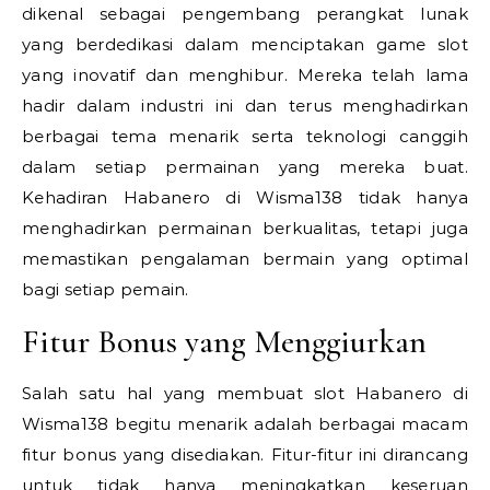
dikenal sebagai pengembang perangkat lunak
yang berdedikasi dalam menciptakan game slot
yang inovatif dan menghibur. Mereka telah lama
hadir dalam industri ini dan terus menghadirkan
berbagai tema menarik serta teknologi canggih
dalam setiap permainan yang mereka buat.
Kehadiran Habanero di Wisma138 tidak hanya
menghadirkan permainan berkualitas, tetapi juga
memastikan pengalaman bermain yang optimal
bagi setiap pemain.
Fitur Bonus yang Menggiurkan
Salah satu hal yang membuat slot Habanero di
Wisma138 begitu menarik adalah berbagai macam
fitur bonus yang disediakan. Fitur-fitur ini dirancang
untuk tidak hanya meningkatkan keseruan