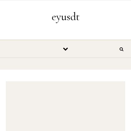
Skip to content
eyusdt