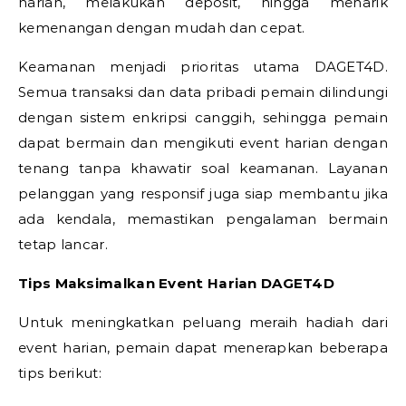
harian, melakukan deposit, hingga menarik
kemenangan dengan mudah dan cepat.
Keamanan menjadi prioritas utama DAGET4D.
Semua transaksi dan data pribadi pemain dilindungi
dengan sistem enkripsi canggih, sehingga pemain
dapat bermain dan mengikuti event harian dengan
tenang tanpa khawatir soal keamanan. Layanan
pelanggan yang responsif juga siap membantu jika
ada kendala, memastikan pengalaman bermain
tetap lancar.
Tips Maksimalkan Event Harian DAGET4D
Untuk meningkatkan peluang meraih hadiah dari
event harian, pemain dapat menerapkan beberapa
tips berikut: