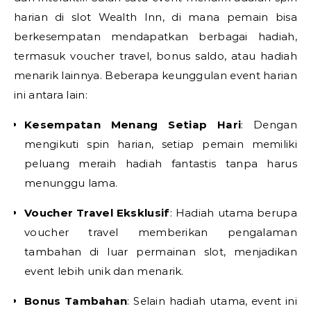
harian di slot Wealth Inn, di mana pemain bisa
berkesempatan mendapatkan berbagai hadiah,
termasuk voucher travel, bonus saldo, atau hadiah
menarik lainnya. Beberapa keunggulan event harian
ini antara lain:
Kesempatan Menang Setiap Hari
: Dengan
mengikuti spin harian, setiap pemain memiliki
peluang meraih hadiah fantastis tanpa harus
menunggu lama.
Voucher Travel Eksklusif
: Hadiah utama berupa
voucher travel memberikan pengalaman
tambahan di luar permainan slot, menjadikan
event lebih unik dan menarik.
Bonus Tambahan
: Selain hadiah utama, event ini