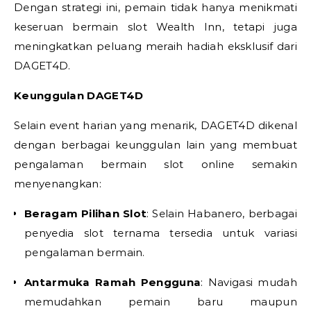
Dengan strategi ini, pemain tidak hanya menikmati
keseruan bermain slot Wealth Inn, tetapi juga
meningkatkan peluang meraih hadiah eksklusif dari
DAGET4D.
Keunggulan DAGET4D
Selain event harian yang menarik, DAGET4D dikenal
dengan berbagai keunggulan lain yang membuat
pengalaman bermain slot online semakin
menyenangkan:
Beragam Pilihan Slot
: Selain Habanero, berbagai
penyedia slot ternama tersedia untuk variasi
pengalaman bermain.
Antarmuka Ramah Pengguna
: Navigasi mudah
memudahkan pemain baru maupun