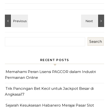
Search
RECENT POSTS
Memahami Peran Lisensi PAGCOR dalam Industri
Permainan Online
Trik Pancingan Bet Kecil untuk Jackpot Besar di
Angkasa17
Sejarah Kesuksesan Habanero Merajai Pasar Slot