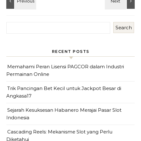
Search
RECENT POSTS
Memahami Peran Lisensi PAGCOR dalam Industri
Permainan Online
Trik Pancingan Bet Kecil untuk Jackpot Besar di
Angkasa17
Sejarah Kesuksesan Habanero Merajai Pasar Slot
Indonesia
Cascading Reels: Mekanisme Slot yang Perlu
Diketahui