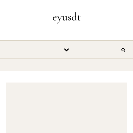
Skip to content
eyusdt