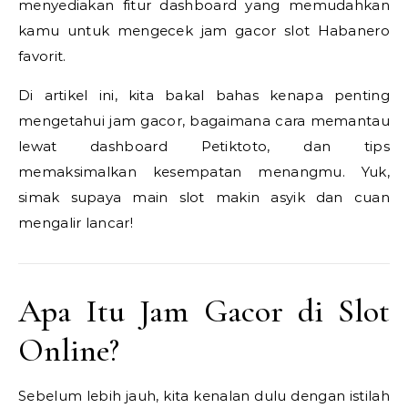
menyediakan fitur dashboard yang memudahkan
kamu untuk mengecek jam gacor slot Habanero
favorit.
Di artikel ini, kita bakal bahas kenapa penting
mengetahui jam gacor, bagaimana cara memantau
lewat dashboard Petiktoto, dan tips
memaksimalkan kesempatan menangmu. Yuk,
simak supaya main slot makin asyik dan cuan
mengalir lancar!
Apa Itu Jam Gacor di Slot
Online?
Sebelum lebih jauh, kita kenalan dulu dengan istilah