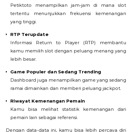
Petiktoto menampilkan jam-jam di mana slot
tertentu menunjukkan frekuensi kemenangan
yang tinggi.
RTP Terupdate
Informasi Return to Player (RTP) membantu
kamu memilih slot dengan peluang menang yang
lebih besar.
Game Populer dan Sedang Trending
Dashboard juga menampilkan game yang sedang
ramai dimainkan dan memberi peluang jackpot.
Riwayat Kemenangan Pemain
Kamu bisa melihat statistik kemenangan dari
pemain lain sebagai referensi.
Dengan data-data ini, kamu bisa lebih percaya diri