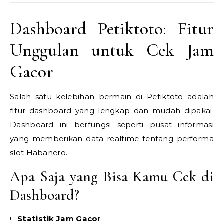
Dashboard Petiktoto: Fitur
Unggulan untuk Cek Jam
Gacor
Salah satu kelebihan bermain di Petiktoto adalah
fitur dashboard yang lengkap dan mudah dipakai.
Dashboard ini berfungsi seperti pusat informasi
yang memberikan data realtime tentang performa
slot Habanero.
Apa Saja yang Bisa Kamu Cek di
Dashboard?
Statistik Jam Gacor