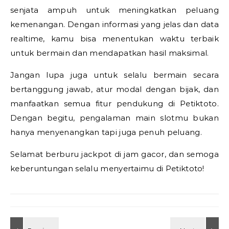
senjata ampuh untuk meningkatkan peluang
kemenangan. Dengan informasi yang jelas dan data
realtime, kamu bisa menentukan waktu terbaik
untuk bermain dan mendapatkan hasil maksimal.
Jangan lupa juga untuk selalu bermain secara
bertanggung jawab, atur modal dengan bijak, dan
manfaatkan semua fitur pendukung di Petiktoto.
Dengan begitu, pengalaman main slotmu bukan
hanya menyenangkan tapi juga penuh peluang.
Selamat berburu jackpot di jam gacor, dan semoga
keberuntungan selalu menyertaimu di Petiktoto!