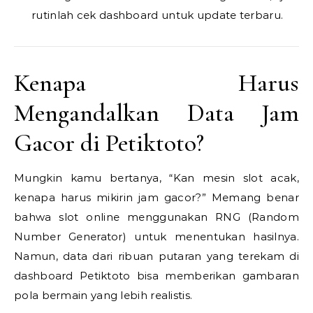
rutinlah cek dashboard untuk update terbaru.
Kenapa Harus
Mengandalkan Data Jam
Gacor di Petiktoto?
Mungkin kamu bertanya, “Kan mesin slot acak,
kenapa harus mikirin jam gacor?” Memang benar
bahwa slot online menggunakan RNG (Random
Number Generator) untuk menentukan hasilnya.
Namun, data dari ribuan putaran yang terekam di
dashboard Petiktoto bisa memberikan gambaran
pola bermain yang lebih realistis.