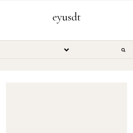
Skip to content
eyusdt