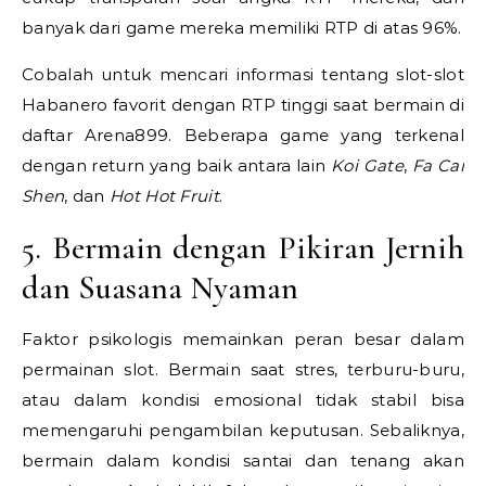
banyak dari game mereka memiliki RTP di atas 96%.
Cobalah untuk mencari informasi tentang slot-slot
Habanero favorit dengan RTP tinggi saat bermain di
daftar Arena899. Beberapa game yang terkenal
dengan return yang baik antara lain
Koi Gate
,
Fa Cai
Shen
, dan
Hot Hot Fruit
.
5. Bermain dengan Pikiran Jernih
dan Suasana Nyaman
Faktor psikologis memainkan peran besar dalam
permainan slot. Bermain saat stres, terburu-buru,
atau dalam kondisi emosional tidak stabil bisa
memengaruhi pengambilan keputusan. Sebaliknya,
bermain dalam kondisi santai dan tenang akan