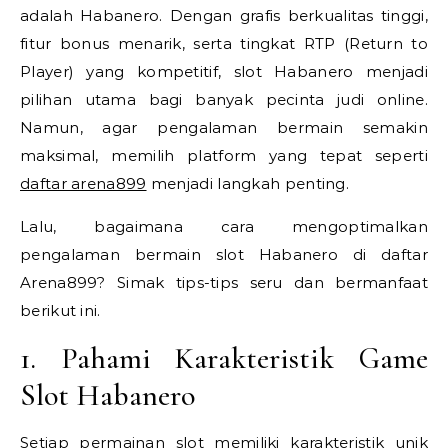
adalah Habanero. Dengan grafis berkualitas tinggi,
fitur bonus menarik, serta tingkat RTP (Return to
Player) yang kompetitif, slot Habanero menjadi
pilihan utama bagi banyak pecinta judi online.
Namun, agar pengalaman bermain semakin
maksimal, memilih platform yang tepat seperti
daftar arena899
menjadi langkah penting.
Lalu, bagaimana cara mengoptimalkan
pengalaman bermain slot Habanero di daftar
Arena899? Simak tips-tips seru dan bermanfaat
berikut ini.
1. Pahami Karakteristik Game
Slot Habanero
Setiap permainan slot memiliki karakteristik unik