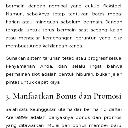
bermain dengan nominal yang cukup fleksibel.
Namun, sebaiknya tetap tentukan batas modal
harian atau mingguan sebelum bermain. Jangan
tergoda untuk terus bermain saat sedang kalah
atau mengejar kemenangan beruntun yang bisa
membuat Anda kehilangan kendali.
Gunakan sistem taruhan tetap atau progresif sesuai
kenyamanan Anda, dan selalu ingat bahwa
permainan slot adalah bentuk hiburan, bukan jalan
pintas untuk cepat kaya.
3. Manfaatkan Bonus dan Promosi
Salah satu keunggulan utama dari bermain di daftar
Arena899 adalah banyaknya bonus dan promosi
yang ditawarkan. Mulai dari bonus member baru,