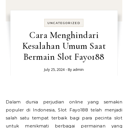
UNCATEGORIZED
Cara Menghindari
Kesalahan Umum Saat
Bermain Slot Fayo188
July 25, 2024
- By
admin
Dalam dunia perjudian online yang semakin
populer di Indonesia, Slot Fayo188 telah menjadi
salah satu tempat terbaik bagi para pecinta slot
untuk menikmati berbagai permainan yang