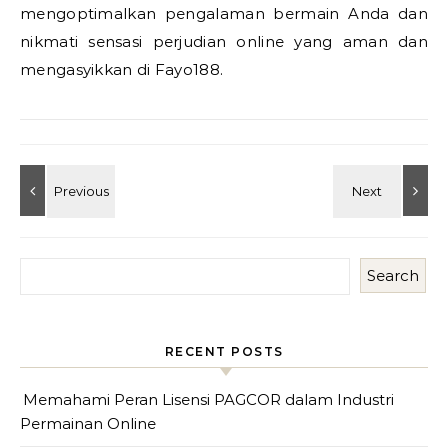
mengoptimalkan pengalaman bermain Anda dan
nikmati sensasi perjudian online yang aman dan
mengasyikkan di Fayo188.
Search
RECENT POSTS
Memahami Peran Lisensi PAGCOR dalam Industri
Permainan Online