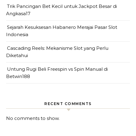
Trik Pancingan Bet Kecil untuk Jackpot Besar di
Angkasa17
Sejarah Kesuksesan Habanero Merajai Pasar Slot
Indonesia
Cascading Reels: Mekanisme Slot yang Perlu
Diketahui
Untung Rugi Beli Freespin vs Spin Manual di
Betwin188
RECENT COMMENTS
No comments to show.