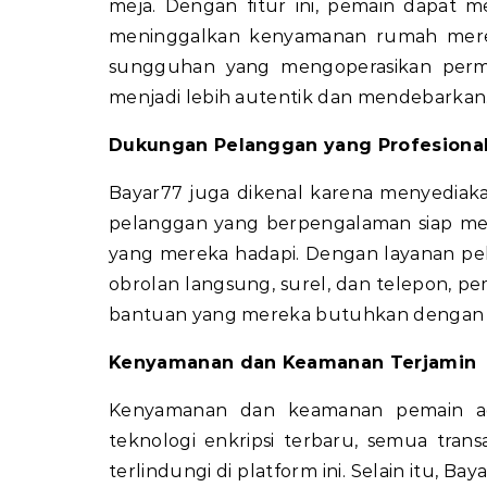
meja. Dengan fitur ini, pemain dapat m
meninggalkan kenyamanan rumah merek
sungguhan yang mengoperasikan perm
menjadi lebih autentik dan mendebarkan
Dukungan Pelanggan yang Profesiona
Bayar77 juga dikenal karena menyediak
pelanggan yang berpengalaman siap me
yang mereka hadapi. Dengan layanan pel
obrolan langsung, surel, dan telepon, 
bantuan yang mereka butuhkan dengan ce
Kenyamanan dan Keamanan Terjamin
Kenyamanan dan keamanan pemain ad
teknologi enkripsi terbaru, semua tra
terlindungi di platform ini. Selain itu, 