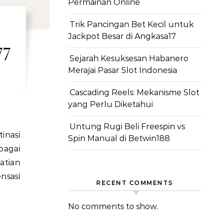
Permainan Online
Trik Pancingan Bet Kecil untuk
Jackpot Besar di Angkasa17
77
Sejarah Kesuksesan Habanero
Merajai Pasar Slot Indonesia
Cascading Reels: Mekanisme Slot
yang Perlu Diketahui
Untung Rugi Beli Freespin vs
inasi
Spin Manual di Betwin188
bagai
atian
nsasi
RECENT COMMENTS
No comments to show.