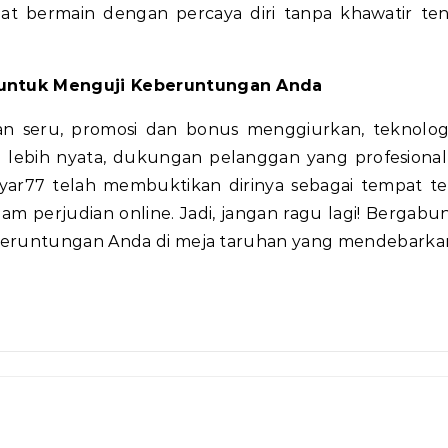
pat bermain dengan percaya diri tanpa khawatir te
 untuk Menguji Keberuntungan Anda
n seru, promosi dan bonus menggiurkan, teknologi
lebih nyata, dukungan pelanggan yang profesional
r77 telah membuktikan dirinya sebagai tempat te
 perjudian online. Jadi, jangan ragu lagi! Bergabu
eberuntungan Anda di meja taruhan yang mendebarka