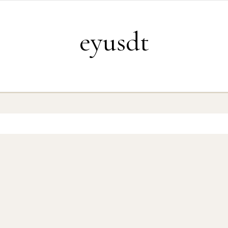
eyusdt