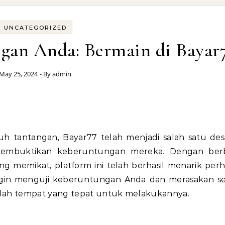
UNCATEGORIZED
gan Anda: Bermain di Bayar
May 25, 2024
- By
admin
h tantangan, Bayar77 telah menjadi salah satu dest
membuktikan keberuntungan mereka. Dengan ber
 memikat, platform ini telah berhasil menarik perh
ingin menguji keberuntungan Anda dan merasakan se
lah tempat yang tepat untuk melakukannya.