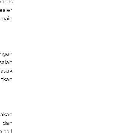
harus
ealer
rmain
ungan
salah
masuk
atkan
akan
n dan
 adil