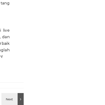
ntang
 live
, dan
rbaik
nglah
n!