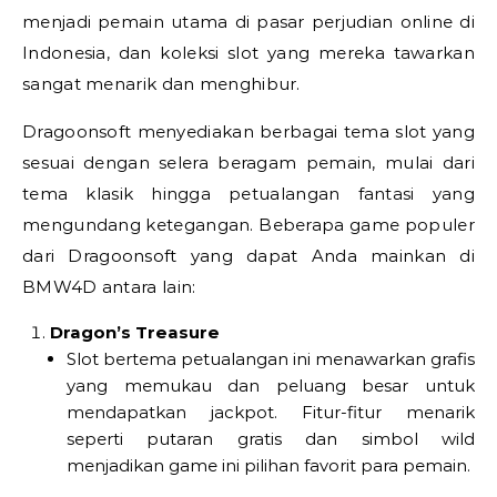
menjadi pemain utama di pasar perjudian online di
Indonesia, dan koleksi slot yang mereka tawarkan
sangat menarik dan menghibur.
Dragoonsoft menyediakan berbagai tema slot yang
sesuai dengan selera beragam pemain, mulai dari
tema klasik hingga petualangan fantasi yang
mengundang ketegangan. Beberapa game populer
dari Dragoonsoft yang dapat Anda mainkan di
BMW4D antara lain:
Dragon’s Treasure
Slot bertema petualangan ini menawarkan grafis
yang memukau dan peluang besar untuk
mendapatkan jackpot. Fitur-fitur menarik
seperti putaran gratis dan simbol wild
menjadikan game ini pilihan favorit para pemain.