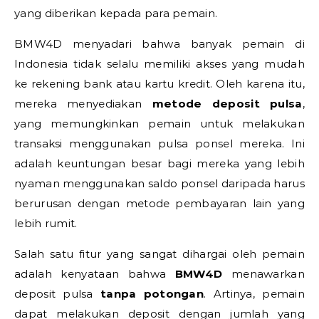
yang diberikan kepada para pemain.
BMW4D menyadari bahwa banyak pemain di
Indonesia tidak selalu memiliki akses yang mudah
ke rekening bank atau kartu kredit. Oleh karena itu,
mereka menyediakan
metode deposit pulsa
,
yang memungkinkan pemain untuk melakukan
transaksi menggunakan pulsa ponsel mereka. Ini
adalah keuntungan besar bagi mereka yang lebih
nyaman menggunakan saldo ponsel daripada harus
berurusan dengan metode pembayaran lain yang
lebih rumit.
Salah satu fitur yang sangat dihargai oleh pemain
adalah kenyataan bahwa
BMW4D
menawarkan
deposit pulsa
tanpa potongan
. Artinya, pemain
dapat melakukan deposit dengan jumlah yang