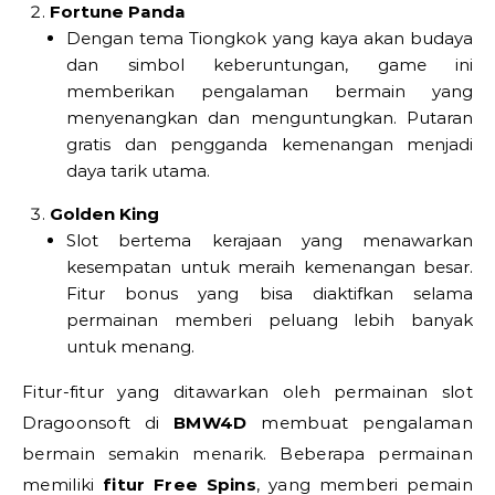
Fortune Panda
Dengan tema Tiongkok yang kaya akan budaya
dan simbol keberuntungan, game ini
memberikan pengalaman bermain yang
menyenangkan dan menguntungkan. Putaran
gratis dan pengganda kemenangan menjadi
daya tarik utama.
Golden King
Slot bertema kerajaan yang menawarkan
kesempatan untuk meraih kemenangan besar.
Fitur bonus yang bisa diaktifkan selama
permainan memberi peluang lebih banyak
untuk menang.
Fitur-fitur yang ditawarkan oleh permainan slot
Dragoonsoft di
BMW4D
membuat pengalaman
bermain semakin menarik. Beberapa permainan
memiliki
fitur Free Spins
, yang memberi pemain