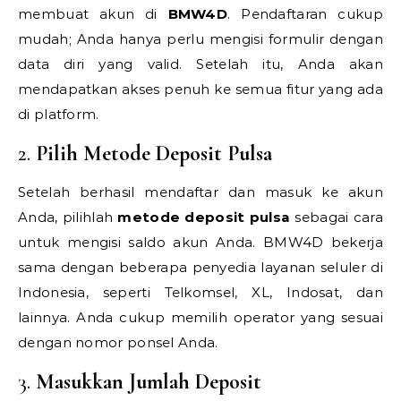
membuat akun di
BMW4D
. Pendaftaran cukup
mudah; Anda hanya perlu mengisi formulir dengan
data diri yang valid. Setelah itu, Anda akan
mendapatkan akses penuh ke semua fitur yang ada
di platform.
2.
Pilih Metode Deposit Pulsa
Setelah berhasil mendaftar dan masuk ke akun
Anda, pilihlah
metode deposit pulsa
sebagai cara
untuk mengisi saldo akun Anda. BMW4D bekerja
sama dengan beberapa penyedia layanan seluler di
Indonesia, seperti Telkomsel, XL, Indosat, dan
lainnya. Anda cukup memilih operator yang sesuai
dengan nomor ponsel Anda.
3.
Masukkan Jumlah Deposit