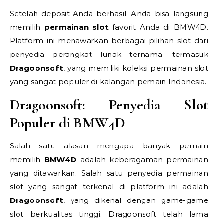
Setelah deposit Anda berhasil, Anda bisa langsung
memilih
permainan slot
favorit Anda di BMW4D.
Platform ini menawarkan berbagai pilihan slot dari
penyedia perangkat lunak ternama, termasuk
Dragoonsoft
, yang memiliki koleksi permainan slot
yang sangat populer di kalangan pemain Indonesia.
Dragoonsoft: Penyedia Slot
Populer di BMW4D
Salah satu alasan mengapa banyak pemain
memilih
BMW4D
adalah keberagaman permainan
yang ditawarkan. Salah satu penyedia permainan
slot yang sangat terkenal di platform ini adalah
Dragoonsoft
, yang dikenal dengan game-game
slot berkualitas tinggi. Dragoonsoft telah lama