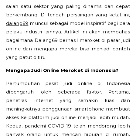
salah satu sektor yang paling dinamis dan cepat
berkembang. Di tengah persaingan yang ketat ini,
dalang69
muncul sebagai model inspiratif bagi para
pelaku industri lainnya. Artikel ini akan membahas
bagaimana Dalang69 berhasil meroket di pasar judi
online dan mengapa mereka bisa menjadi contoh
yang patut ditiru.
Mengapa Judi Online Meroket di Indonesia?
Pertumbuhan pesat judi online di Indonesia
dipengaruhi oleh beberapa faktor. Pertama,
penetrasi internet yang semakin luas dan
meningkatnya penggunaan smartphone membuat
akses ke platform judi online menjadi lebih mudah.
Kedua, pandemi COVID-19 telah mendorong lebih
banyak orang untuk mencari hiburan di rumah,