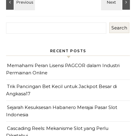
Search
RECENT POSTS
Memahami Peran Lisensi PAGCOR dalam Industri
Permainan Online
Trik Pancingan Bet Kecil untuk Jackpot Besar di
Angkasa17
Sejarah Kesuksesan Habanero Merajai Pasar Slot
Indonesia
Cascading Reels: Mekanisme Slot yang Perlu
Diketahui