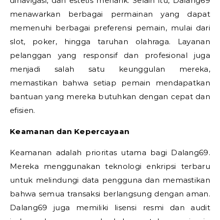
dinavigasi, dan estetis menarik. Selain itu, Dalang69
menawarkan berbagai permainan yang dapat
memenuhi berbagai preferensi pemain, mulai dari
slot, poker, hingga taruhan olahraga. Layanan
pelanggan yang responsif dan profesional juga
menjadi salah satu keunggulan mereka,
memastikan bahwa setiap pemain mendapatkan
bantuan yang mereka butuhkan dengan cepat dan
efisien.
Keamanan dan Kepercayaan
Keamanan adalah prioritas utama bagi Dalang69.
Mereka menggunakan teknologi enkripsi terbaru
untuk melindungi data pengguna dan memastikan
bahwa semua transaksi berlangsung dengan aman.
Dalang69 juga memiliki lisensi resmi dan audit