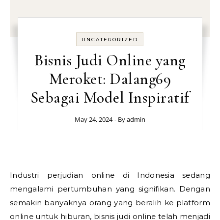
UNCATEGORIZED
Bisnis Judi Online yang
Meroket: Dalang69
Sebagai Model Inspiratif
May 24, 2024
- By
admin
Industri perjudian online di Indonesia sedang
mengalami pertumbuhan yang signifikan. Dengan
semakin banyaknya orang yang beralih ke platform
online untuk hiburan, bisnis judi online telah menjadi