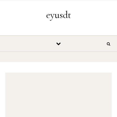
Skip to content
eyusdt