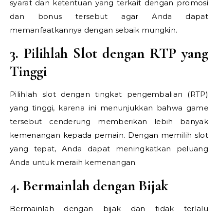
syarat dan ketentuan yang terkait dengan promosi
dan bonus tersebut agar Anda dapat
memanfaatkannya dengan sebaik mungkin.
3. Pilihlah Slot dengan RTP yang
Tinggi
Pilihlah slot dengan tingkat pengembalian (RTP)
yang tinggi, karena ini menunjukkan bahwa game
tersebut cenderung memberikan lebih banyak
kemenangan kepada pemain. Dengan memilih slot
yang tepat, Anda dapat meningkatkan peluang
Anda untuk meraih kemenangan.
4. Bermainlah dengan Bijak
Bermainlah dengan bijak dan tidak terlalu