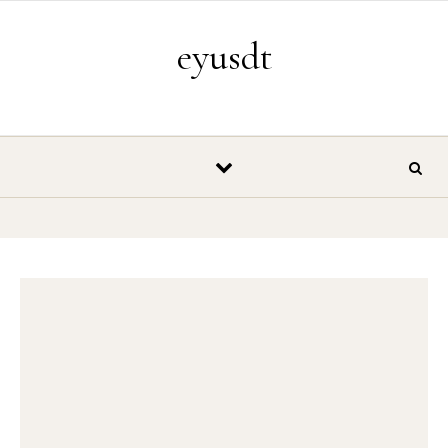
Skip to content
eyusdt