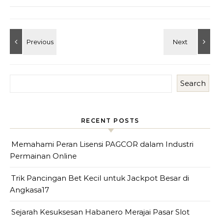
Search
RECENT POSTS
Memahami Peran Lisensi PAGCOR dalam Industri
Permainan Online
Trik Pancingan Bet Kecil untuk Jackpot Besar di
Angkasa17
Sejarah Kesuksesan Habanero Merajai Pasar Slot