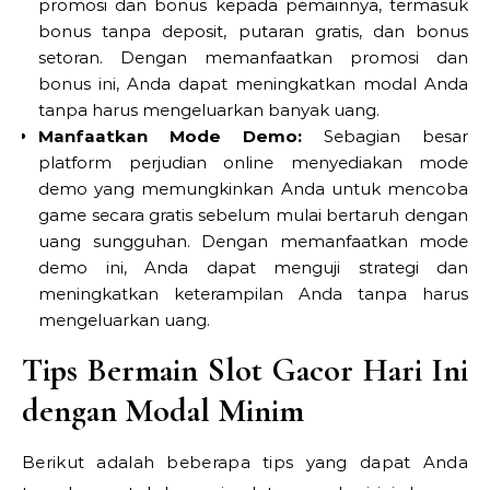
promosi dan bonus kepada pemainnya, termasuk
bonus tanpa deposit, putaran gratis, dan bonus
setoran. Dengan memanfaatkan promosi dan
bonus ini, Anda dapat meningkatkan modal Anda
tanpa harus mengeluarkan banyak uang.
Manfaatkan Mode Demo:
Sebagian besar
platform perjudian online menyediakan mode
demo yang memungkinkan Anda untuk mencoba
game secara gratis sebelum mulai bertaruh dengan
uang sungguhan. Dengan memanfaatkan mode
demo ini, Anda dapat menguji strategi dan
meningkatkan keterampilan Anda tanpa harus
mengeluarkan uang.
Tips Bermain Slot Gacor Hari Ini
dengan Modal Minim
Berikut adalah beberapa tips yang dapat Anda