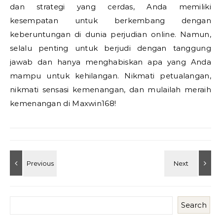
dan strategi yang cerdas, Anda memiliki
kesempatan untuk berkembang dengan
keberuntungan di dunia perjudian online. Namun,
selalu penting untuk berjudi dengan tanggung
jawab dan hanya menghabiskan apa yang Anda
mampu untuk kehilangan. Nikmati petualangan,
nikmati sensasi kemenangan, dan mulailah meraih
kemenangan di Maxwin168!
Search