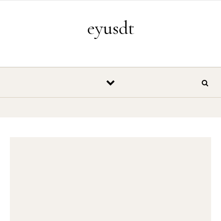
Skip to content
eyusdt