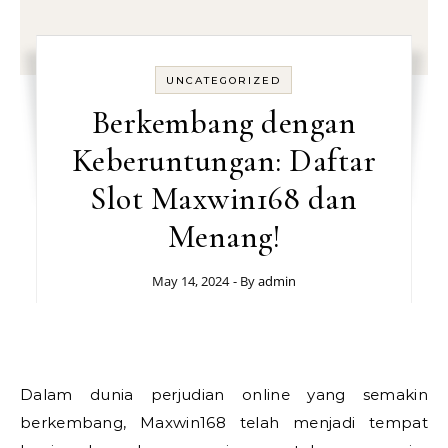
UNCATEGORIZED
Berkembang dengan
Keberuntungan: Daftar
Slot Maxwin168 dan
Menang!
May 14, 2024
- By
admin
Dalam dunia perjudian online yang semakin
berkembang, Maxwin168 telah menjadi tempat