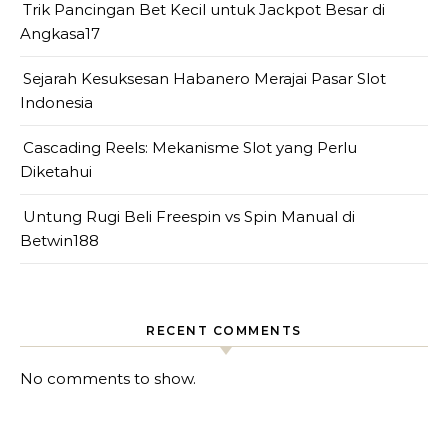
Trik Pancingan Bet Kecil untuk Jackpot Besar di
Angkasa17
Sejarah Kesuksesan Habanero Merajai Pasar Slot
Indonesia
Cascading Reels: Mekanisme Slot yang Perlu
Diketahui
Untung Rugi Beli Freespin vs Spin Manual di
Betwin188
RECENT COMMENTS
No comments to show.