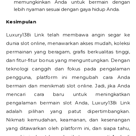
memungkinkan Anda untuk bermain dengan
lebih nyaman sesuai dengan gaya hidup Anda.
Kesimpulan
Luxury138i Link telah membawa angin segar ke
dunia slot online, menawarkan akses mudah, koleksi
permainan yang beragam, grafis berkualitas tinggi,
dan fitur-fitur bonus yang menguntungkan. Dengan
teknologi canggih dan fokus pada pengalaman
pengguna, platform ini mengubah cara Anda
bermain dan menikmati slot online. Jadi, jika Anda
mencari cara baru untuk meningkatkan
pengalaman bermain slot Anda, Luxury138i Link
adalah pilihan yang patut dipertimbangkan.
Nikmati kemudahan, keamanan, dan kesenangan
yang ditawarkan oleh platform ini, dan siapa tahu,