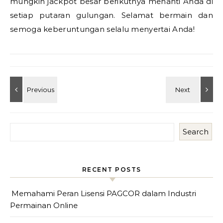
mungkin jackpot besar berikutnya menanti Anda di
setiap putaran gulungan. Selamat bermain dan
semoga keberuntungan selalu menyertai Anda!
Search
RECENT POSTS
Memahami Peran Lisensi PAGCOR dalam Industri
Permainan Online