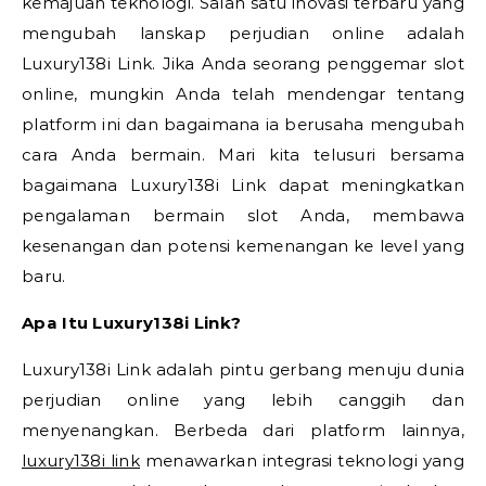
kemajuan teknologi. Salah satu inovasi terbaru yang
mengubah lanskap perjudian online adalah
Luxury138i Link. Jika Anda seorang penggemar slot
online, mungkin Anda telah mendengar tentang
platform ini dan bagaimana ia berusaha mengubah
cara Anda bermain. Mari kita telusuri bersama
bagaimana Luxury138i Link dapat meningkatkan
pengalaman bermain slot Anda, membawa
kesenangan dan potensi kemenangan ke level yang
baru.
Apa Itu Luxury138i Link?
Luxury138i Link adalah pintu gerbang menuju dunia
perjudian online yang lebih canggih dan
menyenangkan. Berbeda dari platform lainnya,
luxury138i link
menawarkan integrasi teknologi yang