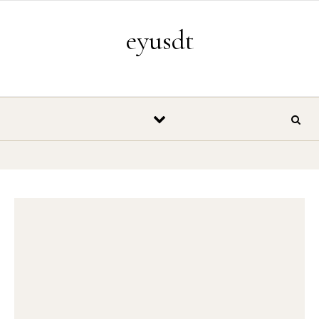
Skip to content
eyusdt