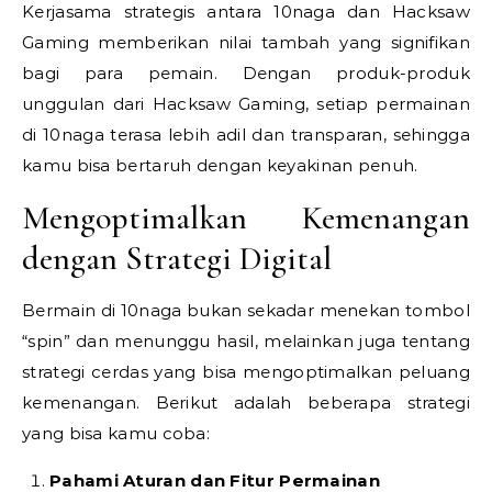
Kerjasama strategis antara 10naga dan Hacksaw
Gaming memberikan nilai tambah yang signifikan
bagi para pemain. Dengan produk-produk
unggulan dari Hacksaw Gaming, setiap permainan
di 10naga terasa lebih adil dan transparan, sehingga
kamu bisa bertaruh dengan keyakinan penuh.
Mengoptimalkan Kemenangan
dengan Strategi Digital
Bermain di 10naga bukan sekadar menekan tombol
“spin” dan menunggu hasil, melainkan juga tentang
strategi cerdas yang bisa mengoptimalkan peluang
kemenangan. Berikut adalah beberapa strategi
yang bisa kamu coba:
Pahami Aturan dan Fitur Permainan