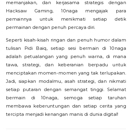
memanjakan, dan kerjasama strategis dengan
Hacksaw Gaming, 10naga mengajak para
pemainnya untuk menikmati setiap detik
permainan dengan penuh percaya diri.
Seperti kisah-kisah ringan dan penuh humor dalam
tulisan Pidi Baiq, setiap sesi bermain di 10naga
adalah petualangan yang penuh warna, di mana
tawa, strategi, dan keberanian berpadu untuk
menciptakan momen-momen yang tak terlupakan.
Jadi, siapkan modalmu, asah strategi, dan nikmati
setiap putaran dengan semangat tinggi. Selamat
bermain di 10naga, semoga setiap taruhan
membawa keberuntungan dan setiap cerita yang
tercipta menjadi kenangan manis di dunia digital!