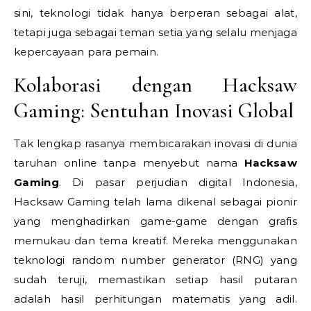
sini, teknologi tidak hanya berperan sebagai alat,
tetapi juga sebagai teman setia yang selalu menjaga
kepercayaan para pemain.
Kolaborasi dengan Hacksaw
Gaming: Sentuhan Inovasi Global
Tak lengkap rasanya membicarakan inovasi di dunia
taruhan online tanpa menyebut nama
Hacksaw
Gaming
. Di pasar perjudian digital Indonesia,
Hacksaw Gaming telah lama dikenal sebagai pionir
yang menghadirkan game-game dengan grafis
memukau dan tema kreatif. Mereka menggunakan
teknologi random number generator (RNG) yang
sudah teruji, memastikan setiap hasil putaran
adalah hasil perhitungan matematis yang adil.