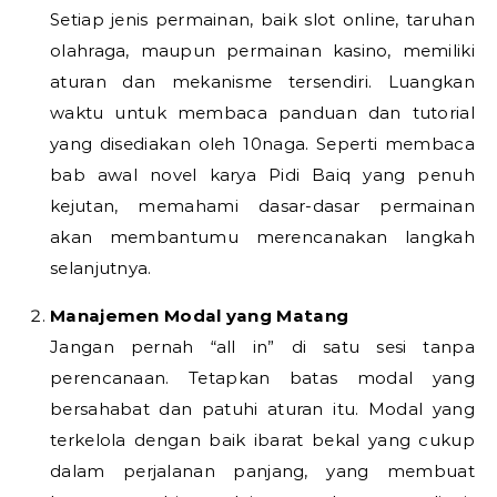
Setiap jenis permainan, baik slot online, taruhan
olahraga, maupun permainan kasino, memiliki
aturan dan mekanisme tersendiri. Luangkan
waktu untuk membaca panduan dan tutorial
yang disediakan oleh 10naga. Seperti membaca
bab awal novel karya Pidi Baiq yang penuh
kejutan, memahami dasar-dasar permainan
akan membantumu merencanakan langkah
selanjutnya.
Manajemen Modal yang Matang
Jangan pernah “all in” di satu sesi tanpa
perencanaan. Tetapkan batas modal yang
bersahabat dan patuhi aturan itu. Modal yang
terkelola dengan baik ibarat bekal yang cukup
dalam perjalanan panjang, yang membuat