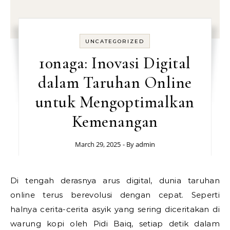
UNCATEGORIZED
10naga: Inovasi Digital
dalam Taruhan Online
untuk Mengoptimalkan
Kemenangan
March 29, 2025
- By
admin
Di tengah derasnya arus digital, dunia taruhan
online terus berevolusi dengan cepat. Seperti
halnya cerita-cerita asyik yang sering diceritakan di
warung kopi oleh Pidi Baiq, setiap detik dalam