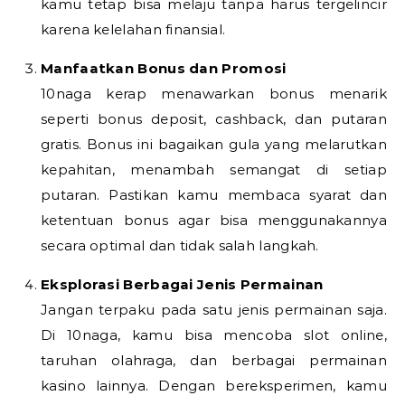
kamu tetap bisa melaju tanpa harus tergelincir
karena kelelahan finansial.
Manfaatkan Bonus dan Promosi
10naga kerap menawarkan bonus menarik
seperti bonus deposit, cashback, dan putaran
gratis. Bonus ini bagaikan gula yang melarutkan
kepahitan, menambah semangat di setiap
putaran. Pastikan kamu membaca syarat dan
ketentuan bonus agar bisa menggunakannya
secara optimal dan tidak salah langkah.
Eksplorasi Berbagai Jenis Permainan
Jangan terpaku pada satu jenis permainan saja.
Di 10naga, kamu bisa mencoba slot online,
taruhan olahraga, dan berbagai permainan
kasino lainnya. Dengan bereksperimen, kamu